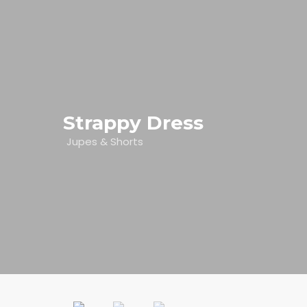
ANASAYFA
HIZMETLER
Strappy Dress
EĞITIMLER
Jupes & Shorts
ÜRÜNLER
KURUMSAL
İLETIŞIM