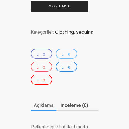
SEPETE EKLE
Clothing
Sequins
Kategoriler:
,
0
0
0
0
0
Açıklama
İnceleme (0)
Pellentesque habitant morbi